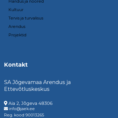
Haridus ja noored
Kultuur
Tervis ja turvalisus
Arendus
Projektid
Kontakt
SA Jõgevamaa Arendus ja
Ettevõtluskeskus
Aia 2, Jõgeva 48306
info@jaek.ee
Reg. kood 90013265