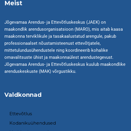
Meist
Jõgevamaa Arendus- ja Ettevõtluskeskus (JAEK) on
maakondlik arendusorganisatsioon (MARO), mis aitab kaasa
maakonna terviklikule ja tasakaalustatud arengule, pakub
professionaalset nõustamisteenust ettevõtjatele,
mittetulundusühendustele ning koordineerib kohalike
omavalitsuste ühist ja maakonnaülest arendustegevust.
Jõgevamaa Arendus- ja Ettevõtluskeskus kuulub maakondlike
arenduskeskuste (MAK) võrgustikku.
Valdkonnad
Ettevõtlus
Kodanikuühendused