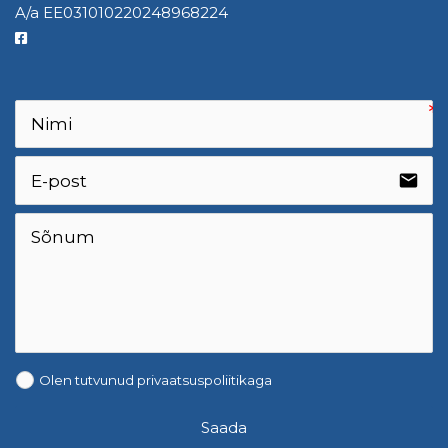
A/a EE031010220248968224
email
Olen tutvunud
privaatsuspoliitikaga
Saada