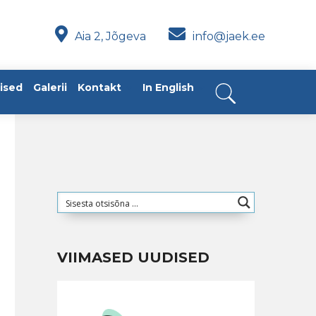
Aia 2, Jõgeva
info@jaek.ee
ised
Galerii
Kontakt
In English
VIIMASED UUDISED