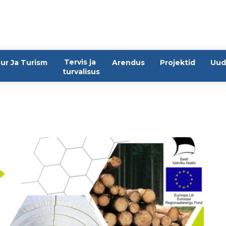
Tervis ja
ur Ja Turism
Arendus
Projektid
Uud
turvalisus