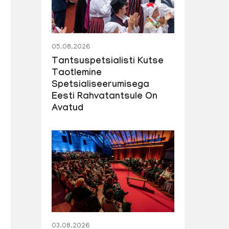
05.08.2026
Tantsuspetsialisti Kutse
Taotlemine
Spetsialiseerumisega
Eesti Rahvatantsule On
Avatud
03.08.2026