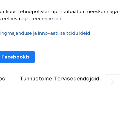
aator koos Tehnopol Startup inkubaatori meeskonnaga
ik eelnev registreerimine
siin
.
ingmajanduse ja innovaatilise toidu ideid
 Facebookis
oos
Tunnustame Tervisedendajaid