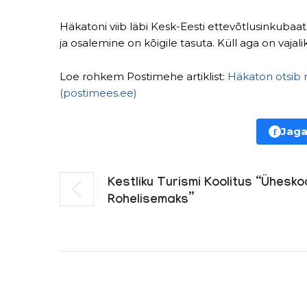
Häkatoni viib läbi Kesk-Eesti ettevõtlusinkub
ja osalemine on kõigile tasuta. Küll aga on vajal
Loe rohkem Postimehe artiklist:
Häkaton otsib r
(postimees.ee)
f
Jaga
Kestliku Turismi Koolitus “Ühesk
Rohelisemaks”