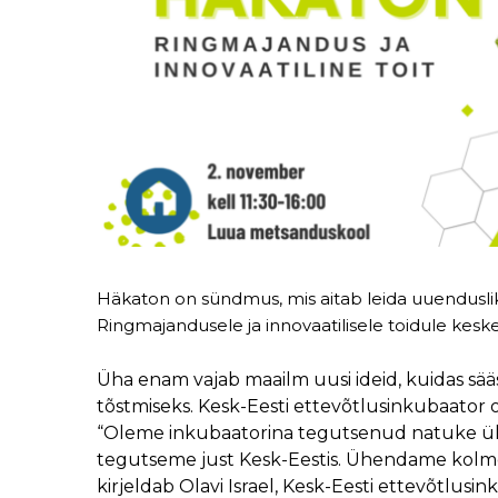
Häkaton on sündmus, mis aitab leida uuendusli
Ringmajandusele ja innovaatilisele toidule kes
Üha enam vajab maailm uusi ideid, kuidas sääs
tõstmiseks. Kesk-Eesti ettevõtlusinkubaator
“Oleme inkubaatorina tegutsenud natuke üle a
tegutseme just Kesk-Eestis. Ühendame kolme
kirjeldab Olavi Israel, Kesk-Eesti ettevõtlusin