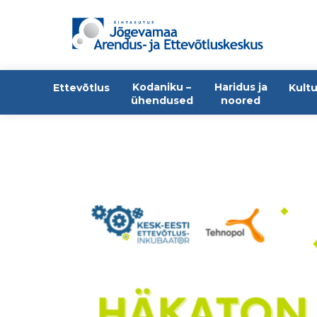
Kodaniku –
Haridus ja
Ettevõtlus
Kultu
ühendused
noored