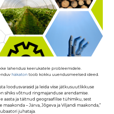
kke lahendusi keerukatele probleemidele.
kenduv
häkaton
toob kokku uuendusmeelsed ideed.
ta loodusvarasid ja leida viise jätkusuutlikkuse
 on sihiks võtnud ringmajanduse arendamise.
asta ja täitnud geograafilise tühimiku, sest
 maakonda – Järva, Jõgeva ja Viljandi maakonda,”
kubaatori juhataja.