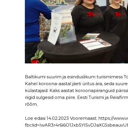
Baltikumi suurim ja esinduslikum turismimess To
Kahel koroona-aastal jäeti üritus ära, seda suu
külastajaid. Kaks aastat koroonapiiranguid pärssi
riigid sulgesid oma piire. Eesti Turismi ja Reisif
rõõm.
Loe edasi 14.02.2023 Vooremaast: https://www.
fbclid=IwAR3r4r6i6O1Jxb5YI5vDJaXGSsbeauv