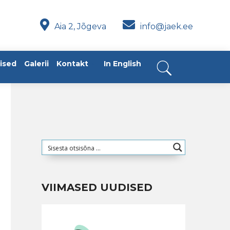
Aia 2, Jõgeva
info@jaek.ee
ised
Galerii
Kontakt
In English
VIIMASED UUDISED