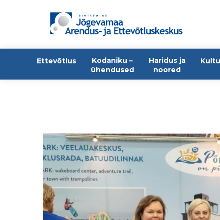
Kodaniku –
Haridus ja
Ettevõtlus
Kultu
ühendused
noored