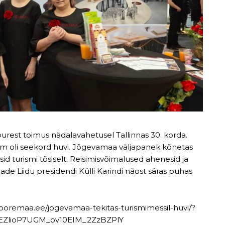
urest toimus nädalavahetusel Tallinnas 30. korda.
rem oli seekord huvi. Jõgevamaa väljapanek kõnetas
sid turismi tõsiselt. Reisimisvõimalused ahenesid ja
irmade Liidu presidendi Külli Karindi näost säras puhas
vooremaa.ee/jogevamaa-tekitas-turismimessil-huvi/?
UEZlioP7UGM_ov10EIM_2ZzBZPlY