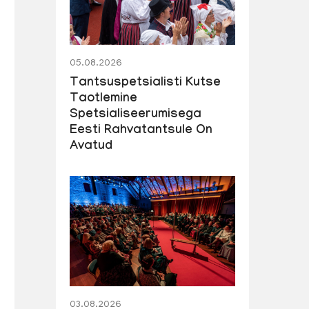
05.08.2026
Tantsuspetsialisti Kutse
Taotlemine
Spetsialiseerumisega
Eesti Rahvatantsule On
Avatud
03.08.2026