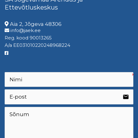
Ettevõtluskeskus
Aia 2, Jõgeva 48306
info@jaek.ee
Reg. kood 90013265
A/a EE031010220248968224
email