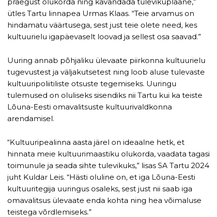
praegust olukorda ning kavandada tulevikuplaane,”
ütles Tartu linnapea Urmas Klaas. “Teie arvamus on
hindamatu väärtusega, sest just teie olete need, kes
kultuurielu igapäevaselt loovad ja sellest osa saavad.”
Uuring annab põhjaliku ülevaate piirkonna kultuurielu
tugevustest ja väljakutsetest ning loob aluse tulevaste
kultuuripoliitiliste otsuste tegemiseks. Uuringu
tulemused on oluliseks sisendiks nii Tartu kui ka teiste
Lõuna-Eesti omavalitsuste kultuurivaldkonna
arendamisel.
“Kultuuripealinna aasta järel on ideaalne hetk, et
hinnata meie kultuurimaastiku olukorda, vaadata tagasi
toimunule ja seada sihte tulevikuks,” lisas SA Tartu 2024
juht Kuldar Leis. “Hästi oluline on, et iga Lõuna-Eesti
kultuuritegija uuringus osaleks, sest just nii saab iga
omavalitsus ülevaate enda kohta ning hea võimaluse
teistega võrdlemiseks.”