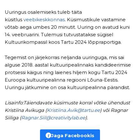
Uuringus osalemiseks tuleb täita
küsitlus
veebikeskkonnas
. Küsimustikule vastamine
võtab aega umbes 20 minutit. Uuring on avatud kuni
14. veebruarini. Tulemusi tutvustatakse sügisel
Kultuurikompassil koos Tartu 2024 lõppraportiga.
Tegemist on järjekorras neljanda uuringuga, mis sai
alguse 2018. aastal kultuuripealinnaks kandideerimise
protsessi käigus ning laienes hiljem kogu Tartu 2024
Euroopa kultuuripealinna regiooni Lõuna-Eestis.
Uuringu jätkumine on osa kultuuripealinna pärandist.
Lisainfo:Täiendavate küsimuste korral võtke ühendust
Kristiina Avikuga (
Kristiina.Avik@tartu.ee
) või Ragnar
Siiliga (
Ragnar.Siil@creativitylab.ee
).
f
Jaga Facebookis