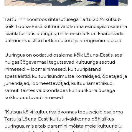
Tartu linn koostöös sihtasutusega Tartu 2024 kutsub
kõiki Lõuna-Eesti kultuurivaldkonna esindajaid osalema
laiaulatuslikus uuringus, mille eesmärk on kaardistada
kultuurimaastiku hetkeolukord ja arenguvõimalused.
Uuringus on oodatud osalema kõik Lõuna-Eestis, seal
hulgas Jõgevamaal tegutsevad kultuuriga seotud
inimesed – loomeinimesed, kultuuripärandi
spetsialistid, kultuurisündmuste korraldajad, õpetajad ja
juhendajad, loomeettevõtjad, kultuuriametnikud,
samuti teistes valdkondades kultuurikorraldusega
kokku puutuvad inimesed.
“Kutsun kõiki kultuurivaldkonnas tegutsejaid osalema
Tartu ja Lõuna-Eesti kultuurivaldkonna põhjalikus
uuringus, mis aitab paremini mõista meie kultuurielu