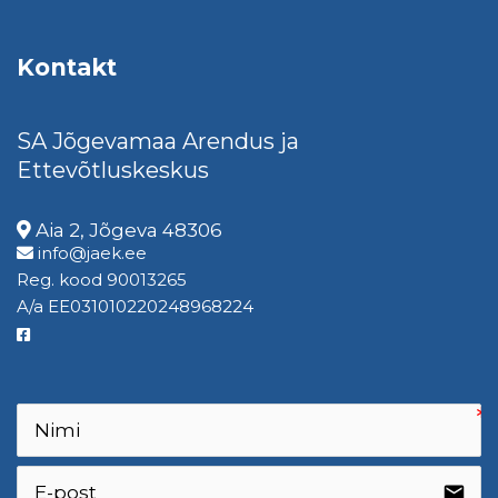
Kontakt
SA Jõgevamaa Arendus ja
Ettevõtluskeskus
Aia 2, Jõgeva 48306
info@jaek.ee
Reg. kood 90013265
A/a EE031010220248968224
email