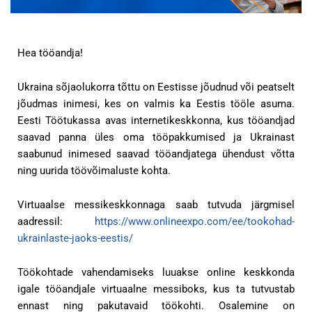
Hea tööandja!
Ukraina sõjaolukorra tõttu on Eestisse jõudnud või peatselt
jõudmas inimesi, kes on valmis ka Eestis tööle asuma.
Eesti Töötukassa avas internetikeskkonna, kus tööandjad
saavad panna üles oma tööpakkumised ja Ukrainast
saabunud inimesed saavad tööandjatega ühendust võtta
ning uurida töövõimaluste kohta.
Virtuaalse messikeskkonnaga saab tutvuda järgmisel
aadressil:
https://www.onlineexpo.com/ee/tookohad-
ukrainlaste-jaoks-eestis/
Töökohtade vahendamiseks luuakse online keskkonda
igale tööandjale virtuaalne messiboks, kus ta tutvustab
ennast ning pakutavaid töökohti. Osalemine on