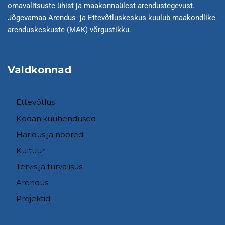
omavalitsuste ühist ja maakonnaülest arendustegevust.
Jõgevamaa Arendus- ja Ettevõtluskeskus kuulub maakondlike
arenduskeskuste (MAK) võrgustikku.
Valdkonnad
Ettevõtlus
Kodanikuühendused
Haridus ja noored
Kultuur
Tervis ja turvalisus
Arendus
Projektid