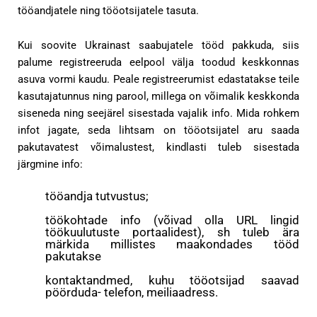
tööandjatele ning tööotsijatele tasuta.
Kui soovite Ukrainast saabujatele tööd pakkuda, siis
palume registreeruda eelpool välja toodud keskkonnas
asuva vormi kaudu. Peale registreerumist edastatakse teile
kasutajatunnus ning parool, millega on võimalik keskkonda
siseneda ning seejärel sisestada vajalik info. Mida rohkem
infot jagate, seda lihtsam on tööotsijatel aru saada
pakutavatest võimalustest, kindlasti tuleb sisestada
järgmine info:
tööandja tutvustus;
töökohtade info (võivad olla URL lingid
töökuulutuste portaalidest), sh tuleb ära
märkida millistes maakondades tööd
pakutakse
kontaktandmed, kuhu tööotsijad saavad
pöörduda- telefon, meiliaadress.