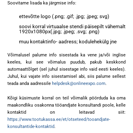
Soovitame lisada ka järgmise info:
ettevõtte logo (.png; .gif; .jpg; .jpeg; svg)
soovi korral virtuaalse stendi päisepilt vähemalt
1920x1080px(.jpg; .jpeg; .svg; .png)
muu kontaktinfo- aadress; kodulehekülg jne
Võimalusel palume info sisestada ka vene ja/või inglise
keeles, kui see võimalus puudub, pakub keskkond
automaattõlget (sel juhul sisestage info vaid eesti keeles).
Juhul, kui vajate info sisestamisel abi, siis palume sellest
teada anda aadressile
helpdesk@onlineexpo.com
.
Kõigi küsimuste korral on teil võimalik pöörduda ka oma
maakondliku osakonna tööandjate konsultandi poole, kelle
kontaktid on leitavad siit:
https://www.tootukassa.ee/et/otseteed/tooandjate-
konsultantide-kontaktid
.